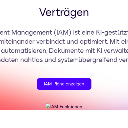
Verträgen
nt Management (IAM) ist eine KI-gestützte
miteinander verbindet und optimiert. Mit 
utomatisieren, Dokumente mit KI verwalt
sdaten nahtlos und systemübergreifend ver
IAM-Pläne anzeigen