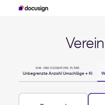
esignature
real-estate
developer
iam
Verein
IAM- UND ESIGNATURE-PLÄNE
Unbegrenzte Anzahl Umschläge + KI
W