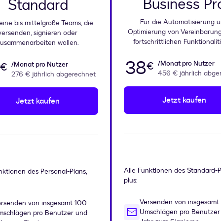
Business Pr
Standard
Für die Automatisierung 
leine bis mittelgroße Teams, die
Optimierung von Vereinbarung
versenden, signieren oder
fortschrittlichen Funktionalit
usammenarbeiten wollen.
38
/Monat pro Nutzer
/Monat pro Nutzer
€
€
456 €
jährlich abge
276 €
jährlich abgerechnet
Jetzt kaufen
Jetzt kaufen
Alle Funktionen des Standard-P
nktionen des Personal-Plans,
plus:
Versenden von insgesamt
ersenden von insgesamt 100
Umschlägen pro Benutzer
mschlägen pro Benutzer und