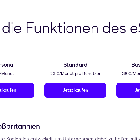
 die Funktionen des 
rsonal
Standard
Bus
/Monat
23 €
/Monat pro Benutzer
38 €
/Mon
t kaufen
Jetzt kaufen
Je
oßbritannien
te Königreich entwickelt, um Unternehmen dabei zu helfen, mit