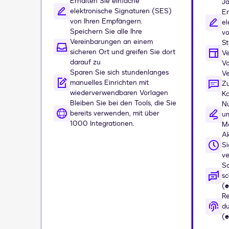
Erhalten Sie einfache
Ja
elektronische Signaturen (SES)
Er
von Ihren Empfängern.
el
Speichern Sie alle Ihre
vo
Vereinbarungen an einem
St
sicheren Ort und greifen Sie dort
Ve
darauf zu
Vo
Sparen Sie sich stundenlanges
Ve
manuelles Einrichten mit
Z
wiederverwendbaren Vorlagen
Ko
Bleiben Sie bei den Tools, die Sie
Nu
bereits verwenden, mit über
u
1000 Integrationen.
M
Ak
Si
v
S
sc
(
e
Re
du
(
e