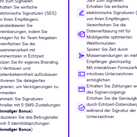
Jahr zum Signieren
hr zum Signieren
Erhalten Sie einfache
halten Sie einfache
elektronische Signaturen
ektronische Signaturen (SES)
von Ihren Empfängern.
n Ihren Empfängern.
Vereinfachen Sie die
andardisieren Sie
Datenerfassung mit für
reinbarungen, indem Sie
Mobilgeräte optimierten
rlagen für Ihr Team freigeben
Webformularen
reinfachen Sie die
Sparen Sie Zeit durch
usammenarbeit mit
Massensendungen an meh
mmentaren in Echtzeit
Empfänger gleichzeitig
tzen Sie Ihr eigenes Branding,
Mit interaktiven Formularf
m Vertrauen und
intuitives Unterzeichnen
arkenbekanntheit aufzubauen
ermöglichen
tivieren Sie delegiertes
Erhalten Sie Zahlungen 
gnieren, um Verzögerungen zu
des Signiervorgangs
ermeiden
Erhöhen Sie die Genauigk
ammeln Sie Signaturen
durch Echtzeit-Datenüber
hneller mit 5 SMS-Zustellungen
während der Signatur der
inmaliger Bonus
)
Unterzeichner.
duzieren Sie das Betrugsrisiko
rch 5 Identitätsprüfungen
inmaliger Bonus
)