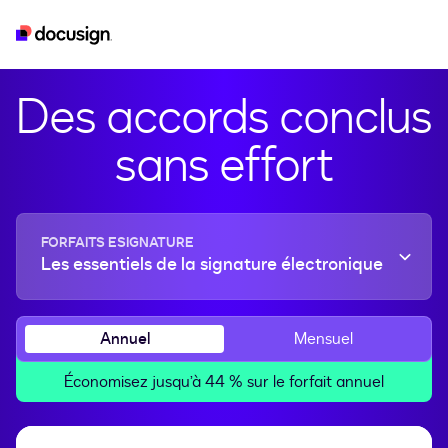
esignature
real-estate
developer
iam
Des accords conclus
sans effort
FORFAITS ESIGNATURE
Les essentiels de la signature électronique
Annuel
Mensuel
Économisez jusqu’à 44 % sur le forfait annuel