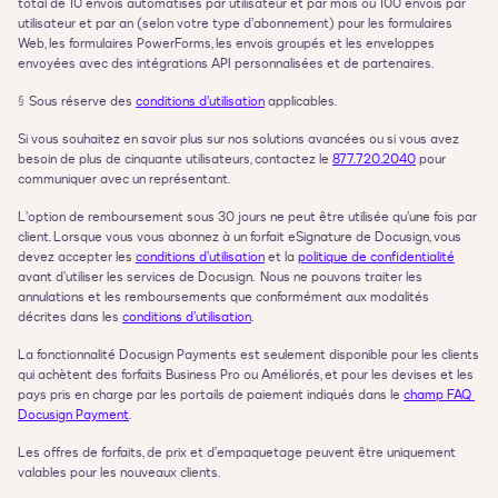
total de 10 envois automatisés par utilisateur et par mois ou 100 envois par 
utilisateur et par an (selon votre type d’abonnement) pour les formulaires 
Web, les formulaires PowerForms, les envois groupés et les enveloppes 
envoyées avec des intégrations API personnalisées et de partenaires.
§
Sous réserve des 
conditions d’utilisation
 applicables.
Si vous souhaitez en savoir plus sur nos solutions avancées ou si vous avez 
besoin de plus de cinquante utilisateurs, contactez le 
877.720.2040
 pour 
communiquer avec un représentant.
L’option de remboursement sous 30 jours ne peut être utilisée qu’une fois par 
client. Lorsque vous vous abonnez à un forfait eSignature de Docusign, vous 
devez accepter les 
conditions d’utilisation
 et la 
politique de confidentialité
avant d’utiliser les services de Docusign.  Nous ne pouvons traiter les 
annulations et les remboursements que conformément aux modalités 
décrites dans les 
conditions d’utilisation
.
La fonctionnalité Docusign Payments est seulement disponible pour les clients 
qui achètent des forfaits Business Pro ou Améliorés, et pour les devises et les 
pays pris en charge par les portails de paiement indiqués dans le 
champ FAQ 
Docusign Payment
.
Les offres de forfaits, de prix et d’empaquetage peuvent être uniquement 
valables pour les nouveaux clients.