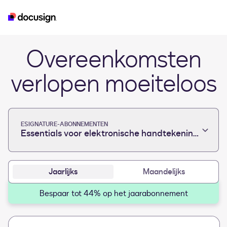
esignature
real-estate
developer
iam
Overeenkomsten
verlopen moeiteloos
ESIGNATURE-ABONNEMENTEN
Essentials voor elektronische handtekeningen
Jaarlijks
Maandelijks
Bespaar tot 44% op het jaarabonnement