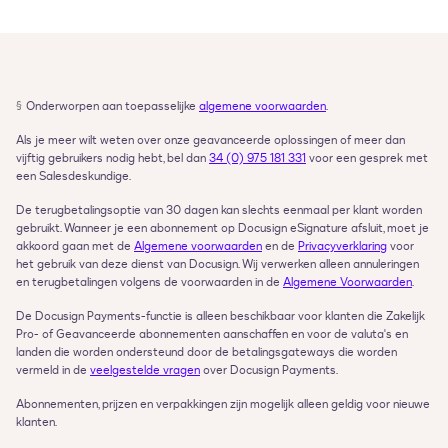
§
Onderworpen aan toepasselijke 
algemene voorwaarden
.
Als je meer wilt weten over onze geavanceerde oplossingen of meer dan 
vijftig gebruikers nodig hebt, bel dan 
34 (0) 975 181 331
 voor een gesprek met 
een Salesdeskundige.
De terugbetalingsoptie van 30 dagen kan slechts eenmaal per klant worden 
gebruikt. Wanneer je een abonnement op Docusign eSignature afsluit, moet je 
akkoord gaan met de 
Algemene voorwaarden
 en de 
Privacyverklaring
 voor 
het gebruik van deze dienst van Docusign. Wij verwerken alleen annuleringen 
en terugbetalingen volgens de voorwaarden in de 
Algemene Voorwaarden
.
De Docusign Payments-functie is alleen beschikbaar voor klanten die Zakelijk 
Pro- of Geavanceerde abonnementen aanschaffen en voor de valuta's en 
landen die worden ondersteund door de betalingsgateways die worden 
vermeld in de 
veelgestelde vragen
 over Docusign Payments.
Abonnementen, prijzen en verpakkingen zijn mogelijk alleen geldig voor nieuwe 
klanten.