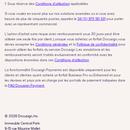
§
Sous réserve des 
Conditions d’utilisation
 applicables.
Si vous voulez en savoir plus sur nos solutions avancées ou si vous avez 
besoin de plus de cinquante postes, appelez le 
34 (0) 975 181 331
 pour parler 
avec un représentant commercial.
L’option d’achat sans risque avec remboursement sous 30 jours peut être 
utilisée une seule fois par client. Lorsque vous achetez un forfait Docusign, vous 
devez accepter les 
Conditions générales
 et la 
Politique de confidentialité
 pour 
pouvoir utiliser les forfaits du service Docusign. Les annulations et les 
remboursements seront traités exclusivement en conformité avec les 
dispositions énoncées dans ces 
Conditions d’utilisation
.
La fonctionnalité Docusign Payments est disponible uniquement pour les 
clients et clientes ayant acheté un forfait Business Pro ou Enhanced et pour 
les devises et pays pris en charge par les portails de paiement indiquées dans 
la 
FAQ Docusign Payment
.
© 2026 Docusign, Inc.
Immeuble Central Park

9-15 rue Maurice Mallet
