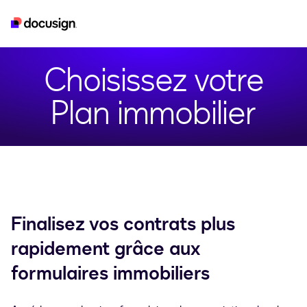
real-estate
esignature
developer
iam
Choisissez votre
Plan immobilier
Finalisez vos contrats plus
rapidement grâce aux
formulaires immobiliers