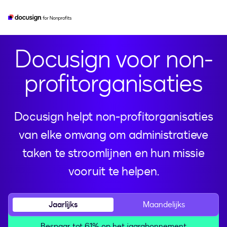
esignature
real-estate
developer
iam
Docusign voor non-
profitorganisaties
Docusign helpt non-profitorganisaties
van elke omvang om administratieve
taken te stroomlijnen en hun missie
vooruit te helpen.
Jaarlijks
Maandelijks
Bespaar tot 61% op het jaarabonnement