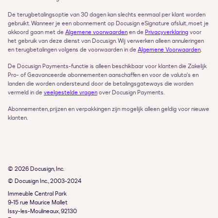
De terugbetalingsoptie van 30 dagen kan slechts eenmaal per klant worden 
gebruikt. Wanneer je een abonnement op Docusign eSignature afsluit, moet je 
akkoord gaan met de 
Algemene voorwaarden
 en de 
Privacyverklaring
 voor 
het gebruik van deze dienst van Docusign. Wij verwerken alleen annuleringen 
en terugbetalingen volgens de voorwaarden in de 
Algemene Voorwaarden
.
De Docusign Payments-functie is alleen beschikbaar voor klanten die Zakelijk 
Pro- of Geavanceerde abonnementen aanschaffen en voor de valuta's en 
landen die worden ondersteund door de betalingsgateways die worden 
vermeld in de 
veelgestelde vragen
 over Docusign Payments.
Abonnementen, prijzen en verpakkingen zijn mogelijk alleen geldig voor nieuwe 
klanten.
© 2026 Docusign, Inc.
© Docusign Inc., 2003-2024
Immeuble Central Park

9-15 rue Maurice Mallet

Issy-les-Moulineaux, 92130
