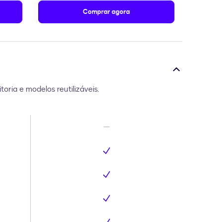
Comprar agora
oria e modelos reutilizáveis.
Não inclui
Inclui
Inclui
Inclui