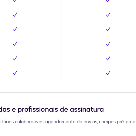
Inclui
Inclui
Inclui
Inclui
Inclui
Inclui
Inclui
Inclui
Inclui
Inclui
Inclui
Inclui
as e profissionais de assinatura
tários colaborativos, agendamento de envios, campos pré-preen