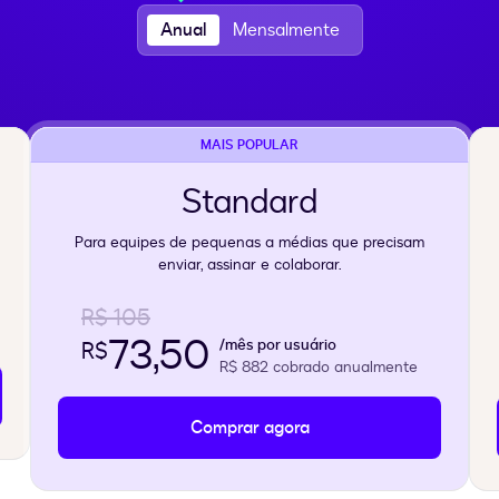
Anual
Mensalmente
MAIS POPULAR
Standard
Para equipes de pequenas a médias que precisam
enviar, assinar e colaborar.
R$ 105
73,50
/mês por usuário
R$
R$ 882
cobrado anualmente
Comprar agora