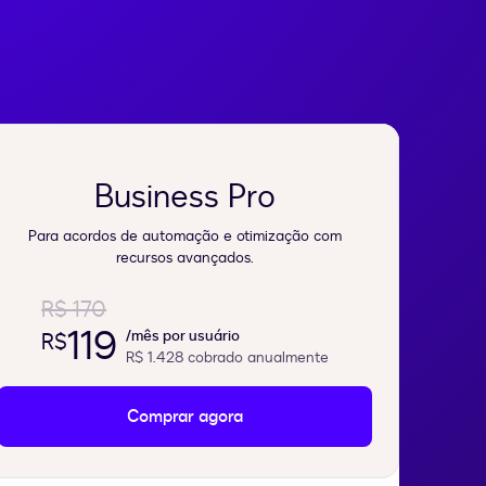
Business Pro
Para acordos de automação e otimização com
recursos avançados.
R$ 170
119
/mês por usuário
R$
R$ 1.428
cobrado anualmente
Comprar agora