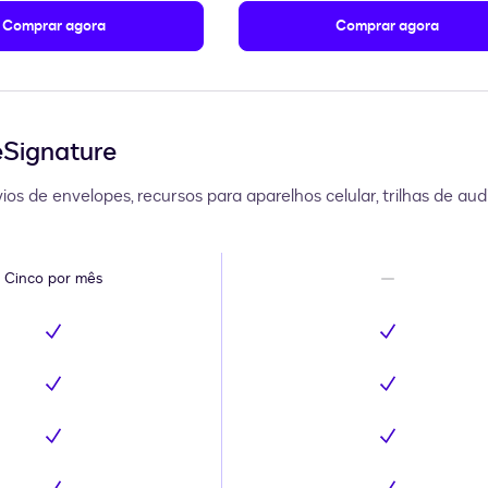
Comprar agora
Comprar agora
eSignature
s de envelopes, recursos para aparelhos celular, trilhas de audit
Cinco por mês
Não inclui
Inclui
Inclui
Inclui
Inclui
Inclui
Inclui