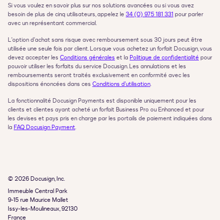
Si vous voulez en savoir plus sur nos solutions avancées ou si vous avez 
besoin de plus de cinq utilisateurs, appelez le 
34 (0) 975 181 331
 pour parler 
avec un représentant commercial.
L’option d’achat sans risque avec remboursement sous 30 jours peut être 
utilisée une seule fois par client. Lorsque vous achetez un forfait Docusign, vous 
devez accepter les 
Conditions générales
 et la 
Politique de confidentialité
 pour 
pouvoir utiliser les forfaits du service Docusign. Les annulations et les 
remboursements seront traités exclusivement en conformité avec les 
dispositions énoncées dans ces 
Conditions d’utilisation
.
La fonctionnalité Docusign Payments est disponible uniquement pour les 
clients et clientes ayant acheté un forfait Business Pro ou Enhanced et pour 
les devises et pays pris en charge par les portails de paiement indiquées dans 
la 
FAQ Docusign Payment
.
© 2026 Docusign, Inc.
Immeuble Central Park

9-15 rue Maurice Mallet

Issy-les-Moulineaux, 92130

France