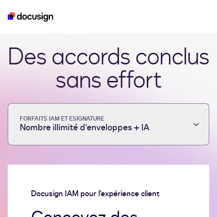
iam
esignature
real-estate
developer
Des accords conclus
sans effort
FORFAITS IAM ET ESIGNATURE
Nombre illimité d’enveloppes + IA
Docusign IAM pour l’expérience client