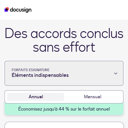
esignature
real-estate
developer
iam
Des accords conclus
sans effort
FORFAITS ESIGNATURE
Éléments indispensables
Annuel
Mensuel
Économisez jusqu’à 44 % sur le forfait annuel