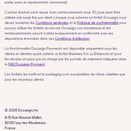
parler avec un représentant commercial.
L’option d’achat sans risque avec remboursement sous 30 jours peut être 
utilisée une seule fois par client. Lorsque vous achetez un forfait Docusign, vous 
devez accepter les 
Conditions générales
 et la 
Politique de confidentialité
 pour 
pouvoir utiliser les forfaits du service Docusign. Les annulations et les 
remboursements seront traités exclusivement en conformité avec les 
dispositions énoncées dans ces 
Conditions d’utilisation
.
La fonctionnalité Docusign Payments est disponible uniquement pour les 
clients et clientes ayant acheté un forfait Business Pro ou Enhanced et pour 
les devises et pays pris en charge par les portails de paiement indiquées dans 
la 
FAQ Docusign Payment
.
Les forfaits, les tarifs et le packaging sont susceptibles de n’être valables que 
pour les nouveaux clients.
© 2026 Docusign, Inc.
9-15 Rue Maurice Mallet,

92130 Issy-les-Moulineaux

France